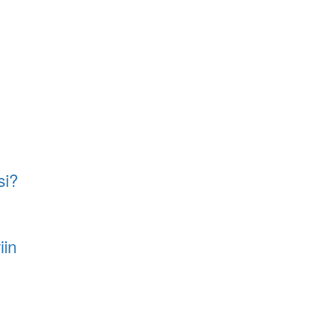
si?
iin