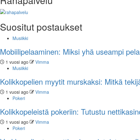
Rahapalvelu
Suositut postaukset
Musiikki
Mobiilipelaaminen: Miksi yhä useampi pel
1 vuosi ago
Vimma
Musiikki
Kolikkopelien myytit murskaksi: Mitkä tekijä
1 vuosi ago
Vimma
Pokeri
Kolikkopeleistä pokeriin: Tutustu nettikasi
1 vuosi ago
Vimma
Pokeri