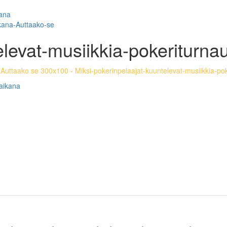
kana
ikana-Auttaako-se
elevat-musiikkia-pokeriturn
 aikana