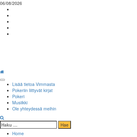
Skip
06/08/2026
to
1
content
2
4
5
6
Primary
Lisää tietoa Vimmasta
Menu
Pokeriin liittyvät kirjat
Pokeri
Musiikki
Ole yhteydessä meihin
Haku:
Home