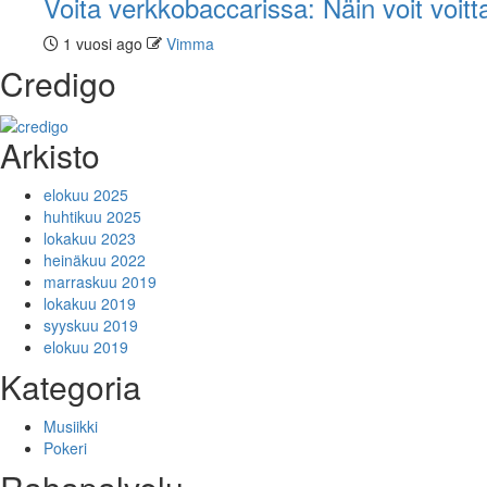
Voita verkkobaccarissa: Näin voit voitt
1 vuosi ago
Vimma
Credigo
Arkisto
elokuu 2025
huhtikuu 2025
lokakuu 2023
heinäkuu 2022
marraskuu 2019
lokakuu 2019
syyskuu 2019
elokuu 2019
Kategoria
Musiikki
Pokeri