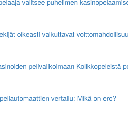
pelaaja valitsee puhelimen kasinopelaamis
kijät oikeasti vaikuttavat voittomahdollisuu
kasinoiden pelivalikoimaan Kolikkopeleistä p
peliautomaattien vertailu: Mikä on ero?