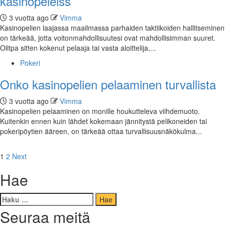
kasinopeleiss
3 vuotta ago
Vimma
Kasinopelien laajassa maailmassa parhaiden taktiikoiden hallitseminen
on tärkeää, jotta voitonmahdollisuutesi ovat mahdollisimman suuret.
Olitpa sitten kokenut pelaaja tai vasta aloittelija,...
Pokeri
Onko kasinopelien pelaaminen turvallista
3 vuotta ago
Vimma
Kasinopelien pelaaminen on monille houkutteleva viihdemuoto.
Kuitenkin ennen kuin lähdet kokemaan jännitystä pelikoneiden tai
pokeripöytien ääreen, on tärkeää ottaa turvallisuusnäkökulma...
Artikkelien
1
2
Next
selaus
Hae
Haku:
Seuraa meitä