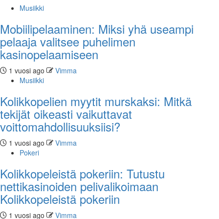
Musiikki
Mobiilipelaaminen: Miksi yhä useampi
pelaaja valitsee puhelimen
kasinopelaamiseen
1 vuosi ago
Vimma
Musiikki
Kolikkopelien myytit murskaksi: Mitkä
tekijät oikeasti vaikuttavat
voittomahdollisuuksiisi?
1 vuosi ago
Vimma
Pokeri
Kolikkopeleistä pokeriin: Tutustu
nettikasinoiden pelivalikoimaan
Kolikkopeleistä pokeriin
1 vuosi ago
Vimma