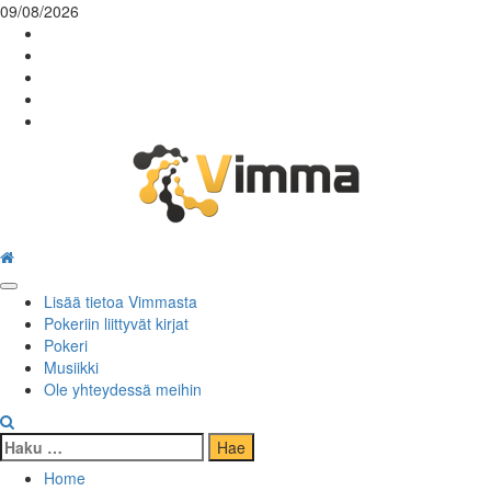
Skip
09/08/2026
to
1
content
2
4
5
6
Primary
Lisää tietoa Vimmasta
Menu
Pokeriin liittyvät kirjat
Pokeri
Musiikki
Ole yhteydessä meihin
Haku:
Home