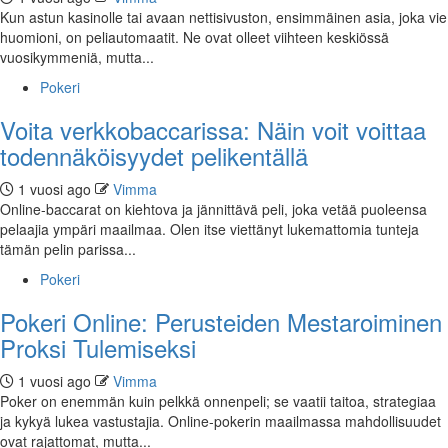
Kun astun kasinolle tai avaan nettisivuston, ensimmäinen asia, joka vie
huomioni, on peliautomaatit. Ne ovat olleet viihteen keskiössä
vuosikymmeniä, mutta...
Pokeri
Voita verkkobaccarissa: Näin voit voittaa
todennäköisyydet pelikentällä
1 vuosi ago
Vimma
Online-baccarat on kiehtova ja jännittävä peli, joka vetää puoleensa
pelaajia ympäri maailmaa. Olen itse viettänyt lukemattomia tunteja
tämän pelin parissa...
Pokeri
Pokeri Online: Perusteiden Mestaroiminen
Proksi Tulemiseksi
1 vuosi ago
Vimma
Poker on enemmän kuin pelkkä onnenpeli; se vaatii taitoa, strategiaa
ja kykyä lukea vastustajia. Online-pokerin maailmassa mahdollisuudet
ovat rajattomat, mutta...