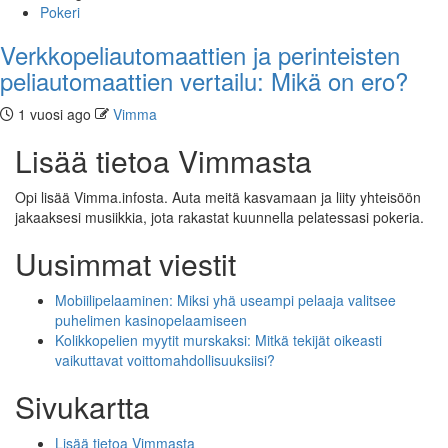
Pokeri
Verkkopeliautomaattien ja perinteisten
peliautomaattien vertailu: Mikä on ero?
1 vuosi ago
Vimma
Lisää tietoa Vimmasta
Opi lisää Vimma.infosta. Auta meitä kasvamaan ja liity yhteisöön
jakaaksesi musiikkia, jota rakastat kuunnella pelatessasi pokeria.
Uusimmat viestit
Mobiilipelaaminen: Miksi yhä useampi pelaaja valitsee
puhelimen kasinopelaamiseen
Kolikkopelien myytit murskaksi: Mitkä tekijät oikeasti
vaikuttavat voittomahdollisuuksiisi?
Sivukartta
Lisää tietoa Vimmasta