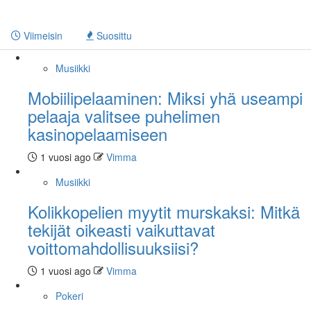
Viimeisin
Suosittu
Musiikki
Mobiilipelaaminen: Miksi yhä useampi
pelaaja valitsee puhelimen
kasinopelaamiseen
1 vuosi ago
Vimma
Musiikki
Kolikkopelien myytit murskaksi: Mitkä
tekijät oikeasti vaikuttavat
voittomahdollisuuksiisi?
1 vuosi ago
Vimma
Pokeri