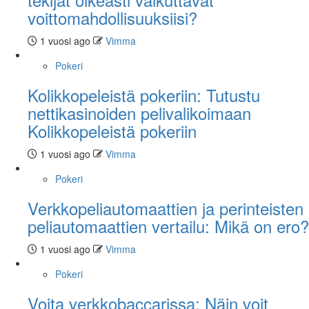
voittomahdollisuuksiisi?
1 vuosi ago
Vimma
Pokeri
Kolikkopeleistä pokeriin: Tutustu
nettikasinoiden pelivalikoimaan
Kolikkopeleistä pokeriin
1 vuosi ago
Vimma
Pokeri
Verkkopeliautomaattien ja perinteisten
peliautomaattien vertailu: Mikä on ero?
1 vuosi ago
Vimma
Pokeri
Voita verkkobaccarissa: Näin voit