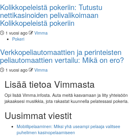
Kolikkopeleistä pokeriin: Tutustu
nettikasinoiden pelivalikoimaan
Kolikkopeleistä pokeriin
1 vuosi ago
Vimma
Pokeri
Verkkopeliautomaattien ja perinteisten
peliautomaattien vertailu: Mikä on ero?
1 vuosi ago
Vimma
Lisää tietoa Vimmasta
Opi lisää Vimma.infosta. Auta meitä kasvamaan ja liity yhteisöön
jakaaksesi musiikkia, jota rakastat kuunnella pelatessasi pokeria.
Uusimmat viestit
Mobiilipelaaminen: Miksi yhä useampi pelaaja valitsee
puhelimen kasinopelaamiseen