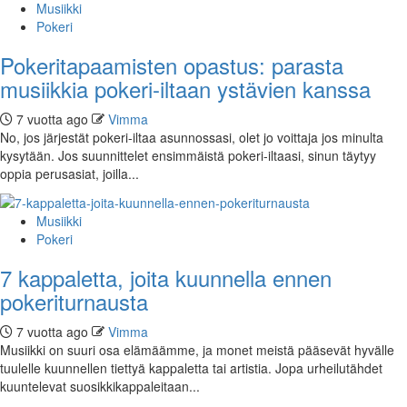
Musiikki
Pokeri
Pokeritapaamisten opastus: parasta
musiikkia pokeri-iltaan ystävien kanssa
7 vuotta ago
Vimma
No, jos järjestät pokeri-iltaa asunnossasi, olet jo voittaja jos minulta
kysytään. Jos suunnittelet ensimmäistä pokeri-iltaasi, sinun täytyy
oppia perusasiat, joilla...
Musiikki
Pokeri
7 kappaletta, joita kuunnella ennen
pokeriturnausta
7 vuotta ago
Vimma
Musiikki on suuri osa elämäämme, ja monet meistä pääsevät hyvälle
tuulelle kuunnellen tiettyä kappaletta tai artistia. Jopa urheilutähdet
kuuntelevat suosikkikappaleitaan...