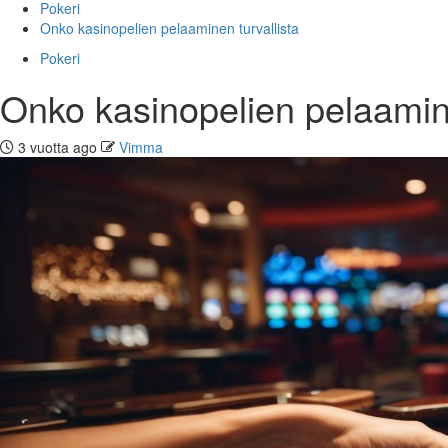
Pokeri
Onko kasinopelien pelaaminen turvallista
Pokeri
Onko kasinopelien pelaamine
3 vuotta ago
Vimma