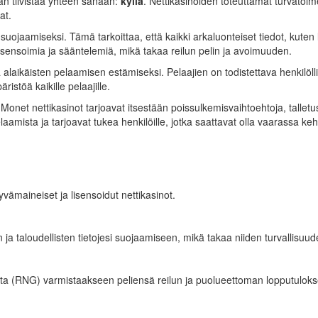
an tiivistää yhteen sanaan:
kyllä
. Nettikasinoiden toteuttamat turvatoime
at.
 suojaamiseksi. Tämä tarkoittaa, että kaikki arkaluonteiset tiedot, kuten l
 lisensoimia ja sääntelemiä, mikä takaa reilun pelin ja avoimuuden.
alaikäisten pelaamisen estämiseksi. Pelaajien on todistettava henkilöllis
istöä kaikille pelaajille.
Monet nettikasinot tarjoavat itsestään poissulkemisvaihtoehtoja, talletusr
aamista ja tarjoavat tukea henkilöille, jotka saattavat olla vaarassa ke
yvämaineiset ja lisensoidut nettikasinot.
ja taloudellisten tietojesi suojaamiseen, mikä takaa niiden turvallisuud
ita (RNG) varmistaakseen peliensä reilun ja puolueettoman lopputuloks