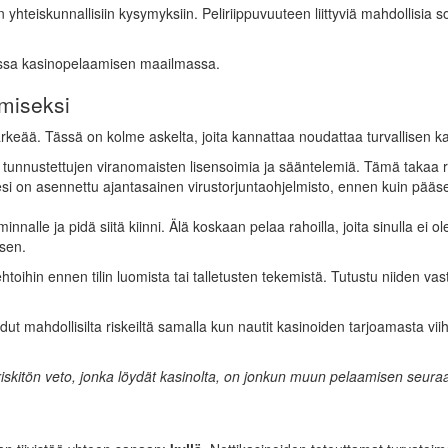
 yhteiskunnallisiin kysymyksiin. Peliriippuvuuteen liittyviä mahdollisia s
rvassa kasinopelaamisen maailmassa.
amiseksi
rkeää. Tässä on kolme askelta, joita kannattaa noudattaa turvallisen 
t tunnustettujen viranomaisten lisensoimia ja sääntelemiä. Tämä takaa rei
ellesi on asennettu ajantasainen virustorjuntaohjelmisto, ennen kuin pääs
innalle ja pidä siitä kiinni. Älä koskaan pelaa rahoilla, joita sinulla ei
isen.
htoihin ennen tilin luomista tai talletusten tekemistä. Tutustu niiden va
dut mahdollisilta riskeiltä samalla kun nautit kasinoiden tarjoamasta vi
 riskitön veto, jonka löydät kasinolta, on jonkun muun pelaamisen seur