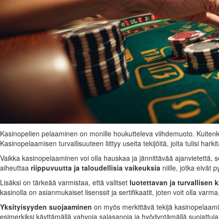
Kasinopelien pelaaminen on monille houkutteleva viihdemuoto. Kuitenk
Kasinopelaamisen turvallisuuteen liittyy useita tekijöitä, joita tulisi har
Vaikka kasinopelaaminen voi olla hauskaa ja jännittävää ajanvietettä, se
aiheuttaa
riippuvuutta ja taloudellisia vaikeuksia
niille, jotka eivät
Lisäksi on tärkeää varmistaa, että valitset
luotettavan ja turvallisen 
kasinolla on asianmukaiset lisenssit ja sertifikaatit, joten voit olla var
Yksityisyyden suojaaminen
on myös merkittävä tekijä kasinopelaamisen
esimerkiksi käyttämällä vahvoja salasanoja ja hyödyntämällä suojattuja