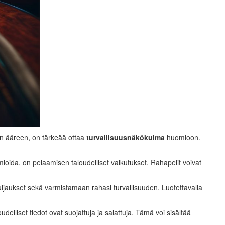
en ääreen, on tärkeää ottaa
turvallisuusnäkökulma
huomioon.
mioida, on pelaamisen taloudelliset vaikutukset. Rahapelit voivat
ijaukset sekä varmistamaan rahasi turvallisuuden. Luotettavalla
delliset tiedot ovat suojattuja ja salattuja. Tämä voi sisältää